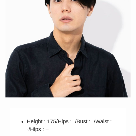
Height : 175/Hips : -/Bust : -/Waist :
-/Hips : –